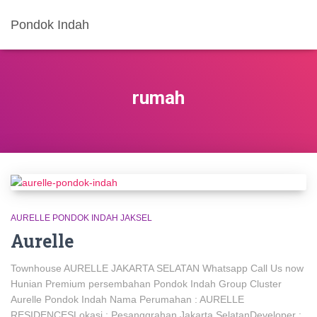
Pondok Indah
rumah
AURELLE PONDOK INDAH JAKSEL
Aurelle
Townhouse AURELLE JAKARTA SELATAN Whatsapp Call Us now
Hunian Premium persembahan Pondok Indah Group Cluster
Aurelle Pondok Indah Nama Perumahan : AURELLE
RESIDENCESLokasi : Pesanggrahan Jakarta SelatanDeveloper :